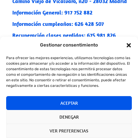
Camino Viejo de Vicálvaro, n20 - 28032 Madrid
Información General: 917 752 882
Información cumpleaños: 626 428 507
Recuperación clases perdidas: 675 981 826
Gestionar consentimiento
Para ofrecer las mejores experiencias, utilizamos tecnologías como las
cookies para almacenar y/o acceder a la información del dispositivo. El
© 2026, Pequeño Koala | Powered by
Digidisa
consentimiento de estas tecnologías nos permitirá procesar datos
como el comportamiento de navegación o las identificaciones únicas
en este sitio. No consentir o retirar el consentimiento, puede afectar
negativamente a ciertas características y funciones.
|
|
Política de privacidad
Política de cookies
Declaración de accesibilidad
ACEPTAR
DENEGAR
VER PREFERENCIAS